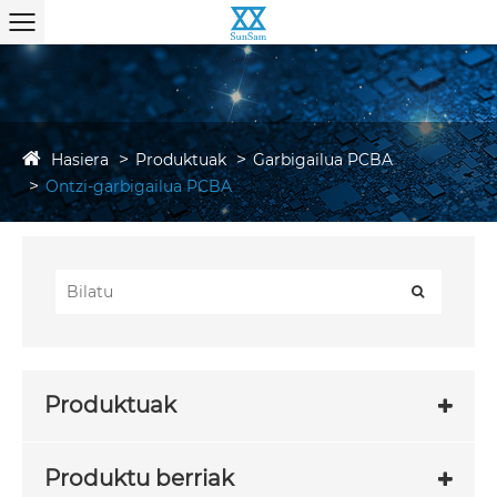
Hasiera
Produktuak
Garbigailua PCBA
Ontzi-garbigailua PCBA
Produktuak
Produktu berriak