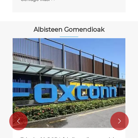
Albisteen Gomendioak

