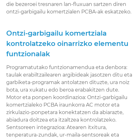
die bezeroei tresnaren lan-fluxuan sartzen diren
ontzi-garbigailu komertzialen PCBA-ak eskatzeko.
Ontzi-garbigailu komertziala
kontrolatzeko oinarrizko elementu
funtzionalak
Programatutako funtzionamendua eta denbora:
taulak erabiltzailearen argibideak jasotzen ditu eta
garbiketa-programak antolatzen dituzte, ura noiz
bota, ura xukatu edo beroa erabakitzen dute.
Motor eta ponpen koordinazioa: Ontzi-garbigailu
komertzialeko PCBA iraunkorra AC motor eta
zirkulazio-ponpetara konektatzen da abiarazte,
abiadura doitzea eta itzaltzea kontrolatzeko.
Sentsoreen integrazioa: Atearen itxitura,
tenperatura-zundak, ur-maila-sentsoreak eta