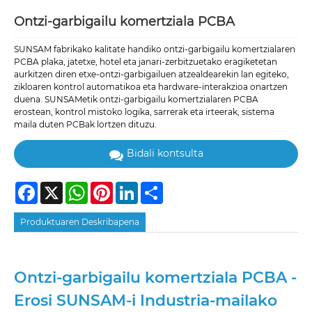
Ontzi-garbigailu komertziala PCBA
SUNSAM fabrikako kalitate handiko ontzi-garbigailu komertzialaren
PCBA plaka, jatetxe, hotel eta janari-zerbitzuetako eragiketetan
aurkitzen diren etxe-ontzi-garbigailuen atzealdearekin lan egiteko,
zikloaren kontrol automatikoa eta hardware-interakzioa onartzen
duena. SUNSAMetik ontzi-garbigailu komertzialaren PCBA
erostean, kontrol mistoko logika, sarrerak eta irteerak, sistema
maila duten PCBak lortzen dituzu.
Bidali kontsulta
Facebook
X
WhatsApp
Pinterest
LinkedIn
Share
Produktuaren Deskribapena
Ontzi-garbigailu komertziala PCBA -
Erosi SUNSAM-i Industria-mailako