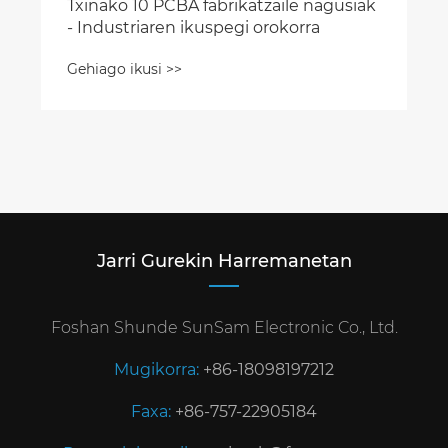
Txinako 10 PCBA fabrikatzaile nagusiak
- Industriaren ikuspegi orokorra
Gehiago ikusi >>
Jarri Gurekin Harremanetan
Foshan Shunde SunSam Electronic Co., Ltd.
Mugikorra:
+86-18098197212
Faxa:
+86-757-22905184