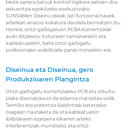
beste sarrera batzuk kontrol logikora sartzen dira
sekuentzia egokitzeko exekuziorako.
SUNSAMen Diseinu ideiak zati funtzional hauek
arbelean arrazoiz kokatuta daudela bermatzen du.
Horrela, ontzi-garbigailuen PCBA komertzialak
aurki ditzakezu itxituraren tamainarekin eta
kableatuarekin, baita ontzi-garbigailu
profesionalen erabiltzaile-panel motarekin ere.
Diseinua eta Diseinua, gero
Produkzioaren Plangintza
Ontzi-garbigailu komertzialeko PCB eta zirkuitu
plaka diseinatzea ez da eskema marraztea soilik.
Termiko eta potentzia-baldintzak betetzeko
osagaien hautaketa da, eta kableatuaren
ibilbidearen ezarpena elkarren arteko
interferentziak murrizteko, eta ontzi-