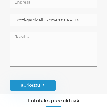
aurkeztu

Lotutako produktuak