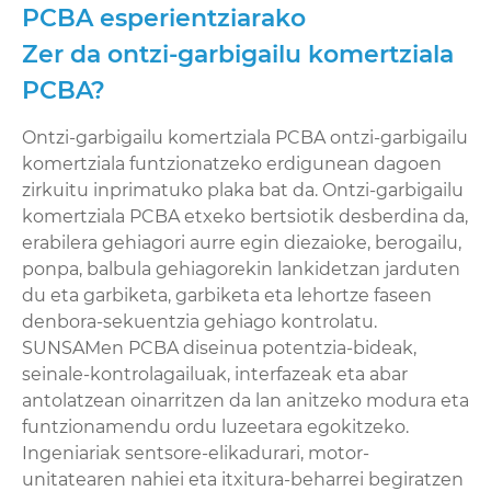
PCBA esperientziarako
Zer da ontzi-garbigailu komertziala
PCBA?
Ontzi-garbigailu komertziala PCBA ontzi-garbigailu
komertziala funtzionatzeko erdigunean dagoen
zirkuitu inprimatuko plaka bat da. Ontzi-garbigailu
komertziala PCBA etxeko bertsiotik desberdina da,
erabilera gehiagori aurre egin diezaioke, berogailu,
ponpa, balbula gehiagorekin lankidetzan jarduten
du eta garbiketa, garbiketa eta lehortze faseen
denbora-sekuentzia gehiago kontrolatu.
SUNSAMen PCBA diseinua potentzia-bideak,
seinale-kontrolagailuak, interfazeak eta abar
antolatzean oinarritzen da lan anitzeko modura eta
funtzionamendu ordu luzeetara egokitzeko.
Ingeniariak sentsore-elikadurari, motor-
unitatearen nahiei eta itxitura-beharrei begiratzen