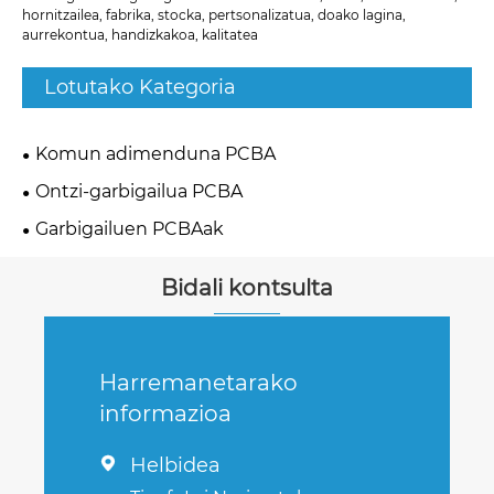
hornitzailea, fabrika, stocka, pertsonalizatua, doako lagina,
aurrekontua, handizkakoa, kalitatea
Lotutako Kategoria
Komun adimenduna PCBA
Ontzi-garbigailua PCBA
Garbigailuen PCBAak
Bidali kontsulta
Harremanetarako
informazioa
Helbidea
