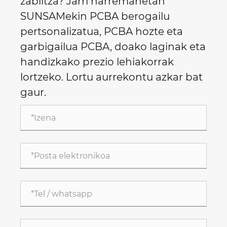
zabiltza? Jarri harremanetan
SUNSAMekin PCBA berogailu
pertsonalizatua, PCBA hozte eta
garbigailua PCBA, doako laginak eta
handizkako prezio lehiakorrak
lortzeko. Lortu aurrekontu azkar bat
gaur.