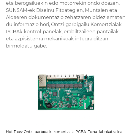
eta berogailuekin edo motorrekin ondo doazen.
SUNSAM-ek Diseinu Fitxategien, Muntaien eta
Aldaeren dokumentazio zehatzaren bidez ematen
du informazio hori, Ontzi-garbigailu Komertzialak
PCBAk kontrol-panelak, erabiltzaileen pantailak
eta azpisistema mekanikoak integra ditzan
birmoldatu gabe.
Hot Tags: Ontzi-garbigailu komertziala PCBA, Txina, fabrikatzailea,