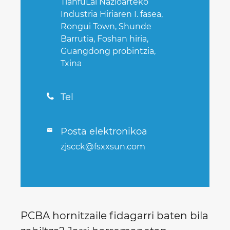
TianfuLai Nazioarteko
Industria Hiriaren I. fasea,
Rongui Town, Shunde
Barrutia, Foshan hiria,
Guangdong probintzia,
Txina
Tel

Posta elektronikoa

zjscck@fsxxsun.com
PCBA hornitzaile fidagarri baten bila