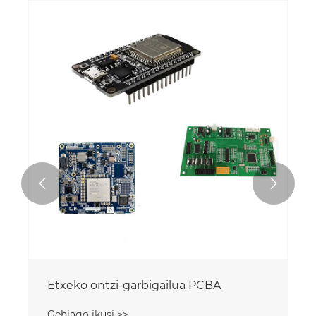


Etxeko ontzi-garbigailua PCBA
Gehiago ikusi >>