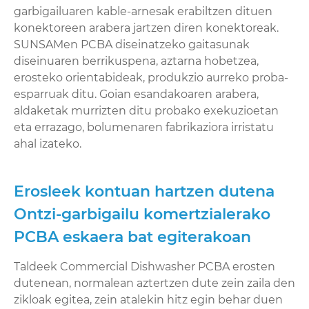
garbigailuaren kable-arnesak erabiltzen dituen
konektoreen arabera jartzen diren konektoreak.
SUNSAMen PCBA diseinatzeko gaitasunak
diseinuaren berrikuspena, aztarna hobetzea,
erosteko orientabideak, produkzio aurreko proba-
esparruak ditu. Goian esandakoaren arabera,
aldaketak murrizten ditu probako exekuzioetan
eta errazago, bolumenaren fabrikaziora irristatu
ahal izateko.
Erosleek kontuan hartzen dutena
Ontzi-garbigailu komertzialerako
PCBA eskaera bat egiterakoan
Taldeek Commercial Dishwasher PCBA erosten
dutenean, normalean aztertzen dute zein zaila den
zikloak egitea, zein atalekin hitz egin behar duen